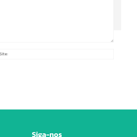
Site:
*
Siga-nos