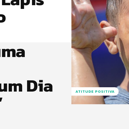
o
uma
um Dia
ATITUDE POSITIVA
”