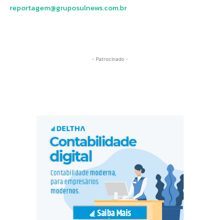
reportagem@gruposulnews.com.br
- Patrocinado -