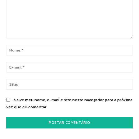
Comentário:
No
E-
mai
Sit
Salve meu nome, e-mail e site neste navegador para a próxima
vez que eu comentar.