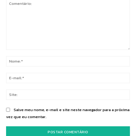
Comentário:
No
E-
mai
Sit
Salve meu nome, e-mail e site neste navegador para a próxima
vez que eu comentar.