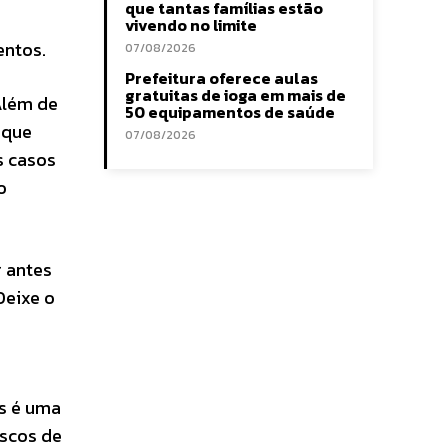
que tantas famílias estão
vivendo no limite
entos.
07/08/2026
Prefeitura oferece aulas
gratuitas de ioga em mais de
Além de
50 equipamentos de saúde
 que
07/08/2026
s casos
o
r antes
Deixe o
s é uma
iscos de