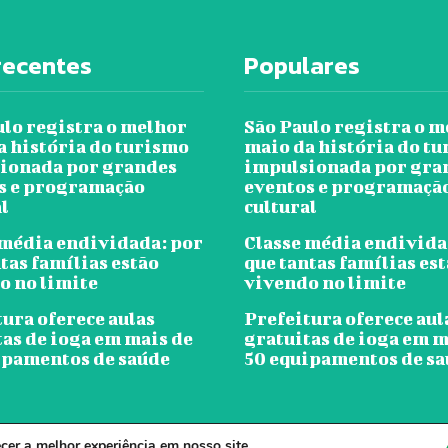
recentes
Populares
ulo registra o melhor
São Paulo registra o 
a história do turismo
maio da história do t
ionada por grandes
impulsionada por gra
s e programação
eventos e programaçã
l
cultural
 média endividada: por
Classe média endivida
tas famílias estão
que tantas famílias es
o no limite
vivendo no limite
ura oferece aulas
Prefeitura oferece aul
tas de ioga em mais de
gratuitas de ioga em m
ipamentos de saúde
50 equipamentos de s
er a melhor experiência em nosso site.