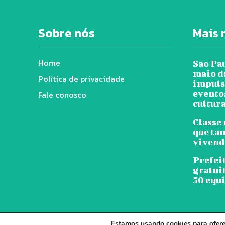
Sobre nós
Mais 
Home
São Pa
maio d
Política de privacidade
impuls
evento
Fale conosco
cultura
Classe
que tan
vivend
Prefeit
gratui
50 equ
Estamos usando cookies para oferec