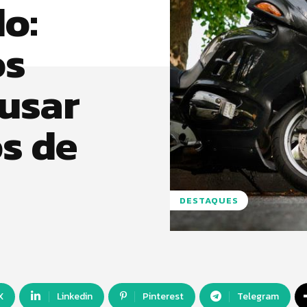
o:
os
 usar
s de
DESTAQUES
X
Linkedin
Pinterest
Telegram