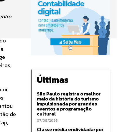
entro
ndo
de
ige
iros,
Últimas
uor,
São Paulo registra o melhor
os
maio da história do turismo
impulsionada por grandes
entou
eventos e programação
stão de
cultural
07/08/2026
Cap,
Classe média endividada: por