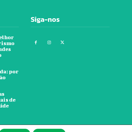
Siga-nos
melhor
urismo
ndes
o
da: por
tão
as
ais de
aúde