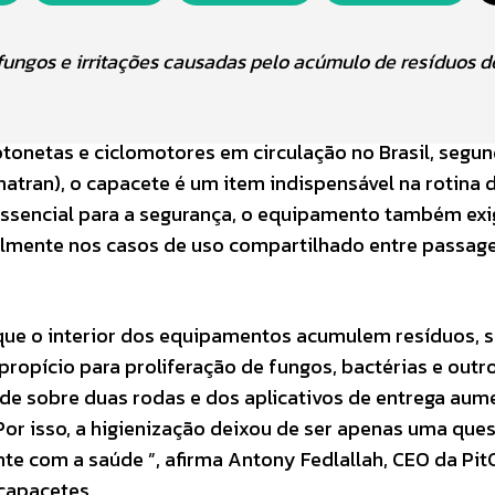
fungos e irritações causadas pelo acúmulo de resíduos d
tonetas e ciclomotores em circulação no Brasil, segu
natran), o capacete é um item indispensável na rotina 
e essencial para a segurança, o equipamento também ex
almente nos casos de uso compartilhado entre passage
que o interior dos equipamentos acumulem resíduos, s
ropício para proliferação de fungos, bactérias e outr
de sobre duas rodas e dos aplicativos de entrega aum
r isso, a higienização deixou de ser apenas uma que
te com a saúde ”, afirma Antony Fedlallah, CEO da Pit
capacetes.