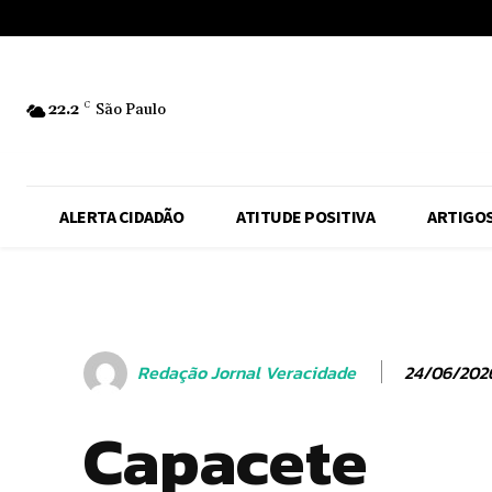
No menu items!
22.2
C
São Paulo
ALERTA CIDADÃO
ATITUDE POSITIVA
ARTIGO
24/06/202
Redação Jornal Veracidade
Capacete