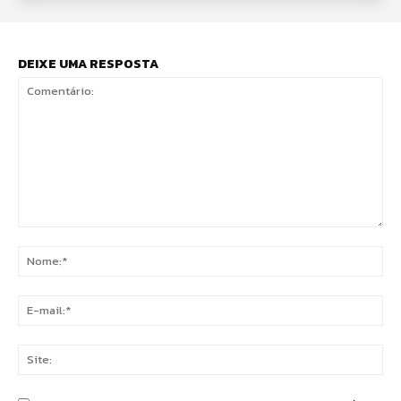
DEIXE UMA RESPOSTA
Comentário:
No
E-
mai
Sit