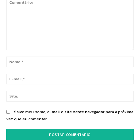
Comentário:
No
E-
mai
Sit
Salve meu nome, e-mail e site neste navegador para a próxima
vez que eu comentar.