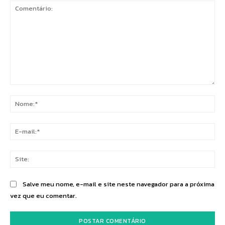
Comentário:
No
E-
mai
Sit
Salve meu nome, e-mail e site neste navegador para a próxima
vez que eu comentar.