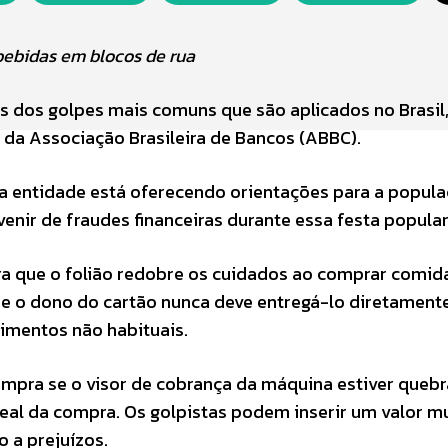
bebidas em blocos de rua
uns dos golpes mais comuns que são aplicados no Brasil
é da Associação Brasileira de Bancos (ABBC).
a entidade está oferecendo orientações para a popula
enir de fraudes financeiras durante essa festa popular
ra que o folião redobre os cuidados ao comprar comid
ue o dono do cartão nunca deve entregá-lo diretament
imentos não habituais.
ompra se o visor de cobrança da máquina estiver queb
real da compra. Os golpistas podem inserir um valor m
o a prejuízos.