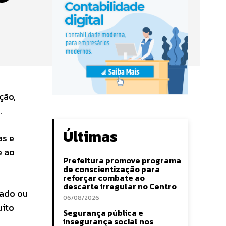
,
ção,
.
Últimas
as e
e ao
Prefeitura promove programa
de conscientização para
reforçar combate ao
descarte irregular no Centro
rado ou
06/08/2026
uito
Segurança pública e
insegurança social nos