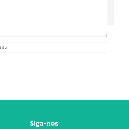
Site:
*
Siga-nos