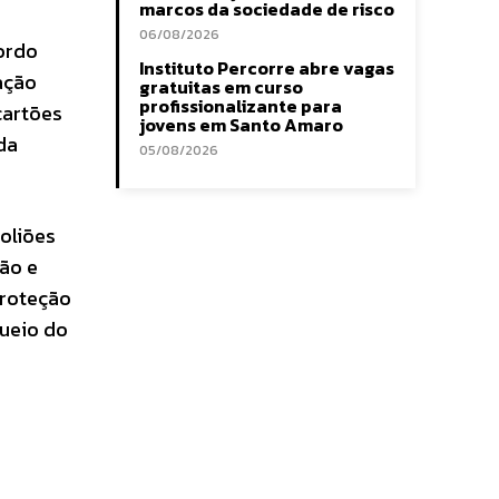
marcos da sociedade de risco
06/08/2026
cordo
Instituto Percorre abre vagas
ação
gratuitas em curso
profissionalizante para
cartões
jovens em Santo Amaro
da
05/08/2026
foliões
ção e
proteção
queio do