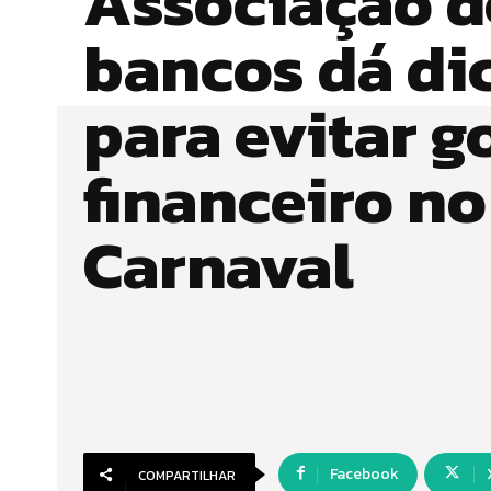
Associação d
bancos dá di
para evitar g
financeiro no
Carnaval
Facebook
COMPARTILHAR