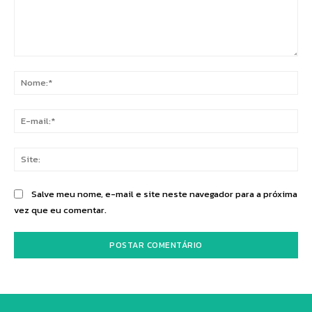
Comentário:
No
E-
mai
Sit
Salve meu nome, e-mail e site neste navegador para a próxima
vez que eu comentar.