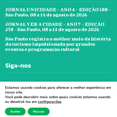
JORNAL UNICIDADE – ANO 4 – EDIÇÃO 188 –
São Paulo, 08 a 14 de agosto de 2026
JORNAL VER A CIDADE – ANO 7 – EDIÇÃO
258 – São Paulo, 08 a 14 de agosto de 2026
São Paulo registra o melhor maio da história
do turismo impulsionada por grandes
eventos e programação cultural
Siga-nos
Estamos usando cookies para oferecer a melhor experiência em
nosso site.
Você pode descobrir mais sobre quais cookies estamos usando
ou desativá-los em
configurações
.
© Jornal Ver A Cidade - Todos os direitos
Aceitar
Recusar
reservados. - Desenvolvido por Cloudbe.