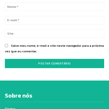
No
E-
mai
Sit
Salve meu nome, e-mail e site neste navegador para a próxima
vez que eu comentar.
Sobre nós
Home