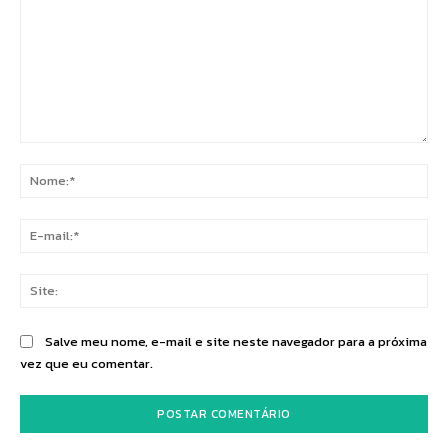
Comentário:
No
E-
mai
Sit
Salve meu nome, e-mail e site neste navegador para a próxima
vez que eu comentar.