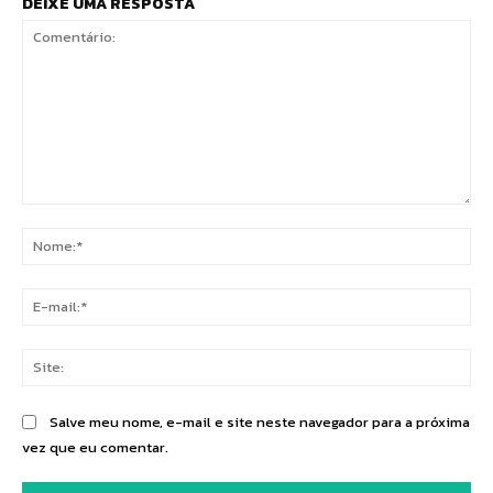
DEIXE UMA RESPOSTA
Comentário:
No
E-
mai
Sit
Salve meu nome, e-mail e site neste navegador para a próxima
vez que eu comentar.