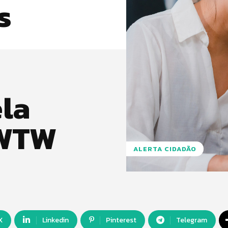
s
ela
 WTW
ALERTA CIDADÃO
X
Linkedin
Pinterest
Telegram