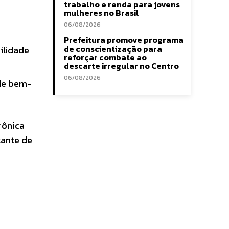
trabalho e renda para jovens
mulheres no Brasil
s
06/08/2026
Prefeitura promove programa
de conscientização para
ilidade
reforçar combate ao
descarte irregular no Centro
06/08/2026
de bem-
rônica
tante de