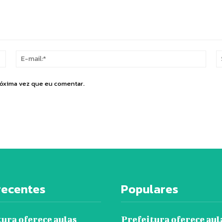
Nome:*
E-
mail:
róxima vez que eu comentar.
recentes
Populares
ura oferece aulas
Prefeitura oferece aul