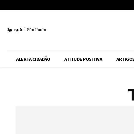
No menu items!
19.6
C
São Paulo
ALERTA CIDADÃO
ATITUDE POSITIVA
ARTIGO