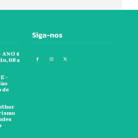
Siga-nos
 ANO 4
lo, 08 a
E –
São
o de
melhor
urismo
ndes
o