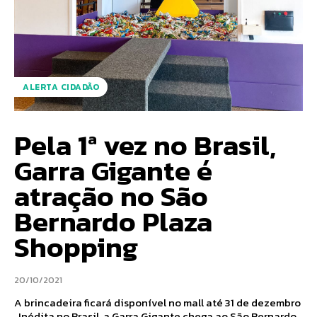
ALERTA CIDADÃO
Pela 1ª vez no Brasil,
Garra Gigante é
atração no São
Bernardo Plaza
Shopping
20/10/2021
A brincadeira ficará disponível no mall até 31 de dezembro
Inédita no Brasil, a Garra Gigante chega ao São Bernardo