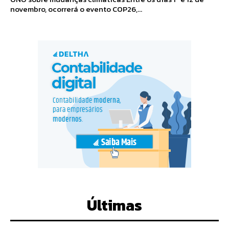
novembro, ocorrerá o evento COP26,...
Últimas