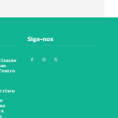
Siga-nos
tização
 ao
 Centro
s
e risco
re
rso
ra
o