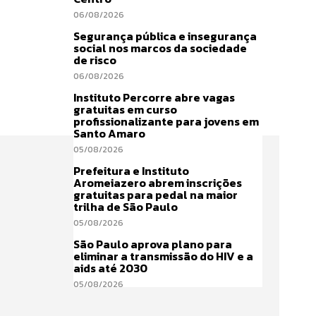
06/08/2026
Segurança pública e insegurança
social nos marcos da sociedade
de risco
06/08/2026
Instituto Percorre abre vagas
gratuitas em curso
profissionalizante para jovens em
Santo Amaro
05/08/2026
Prefeitura e Instituto
Aromeiazero abrem inscrições
gratuitas para pedal na maior
trilha de São Paulo
05/08/2026
São Paulo aprova plano para
eliminar a transmissão do HIV e a
aids até 2030
05/08/2026