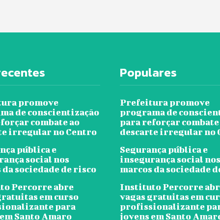
recentes
Populares
tura promove
Prefeitura promove
ma de conscientização
programa de conscien
eforçar combate ao
para reforçar combate
te irregular no Centro
descarte irregular no
nça pública e
Segurança pública e
rança social nos
insegurança social no
 da sociedade de risco
marcos da sociedade d
uto Percorre abre
Instituto Percorre ab
gratuitas em curso
vagas gratuitas em cu
sionalizante para
profissionalizante pa
 em Santo Amaro
jovens em Santo Amar