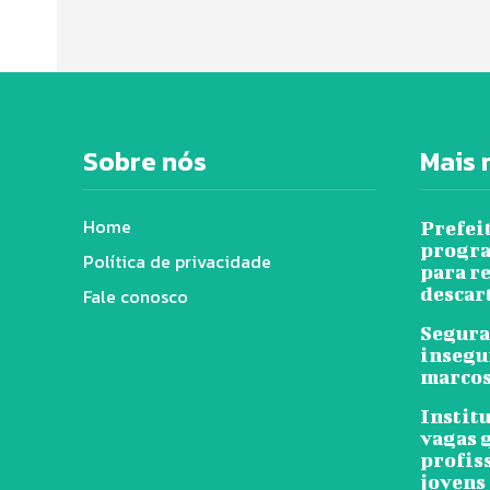
Sobre nós
Mais 
Home
Prefei
progra
Política de privacidade
para r
descar
Fale conosco
Segura
insegu
marcos
Instit
vagas 
profis
jovens