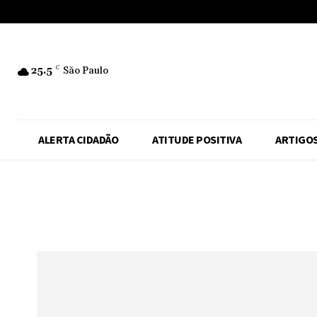
No menu items!
25.5
C
São Paulo
ALERTA CIDADÃO
ATITUDE POSITIVA
ARTIGO