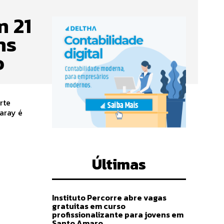
m 21
ns
o
rte
Garay é
Últimas
Instituto Percorre abre vagas
gratuitas em curso
profissionalizante para jovens em
Santo Amaro