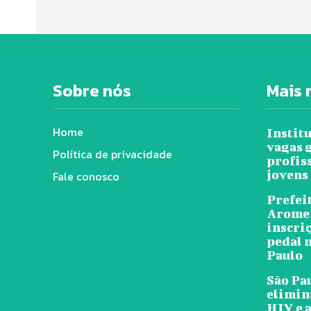
Sobre nós
Mais 
Home
Instit
vagas 
Política de privacidade
profis
jovens
Fale conosco
Prefeit
Arome
inscri
pedal n
Paulo
São Pa
elimin
HIV e a