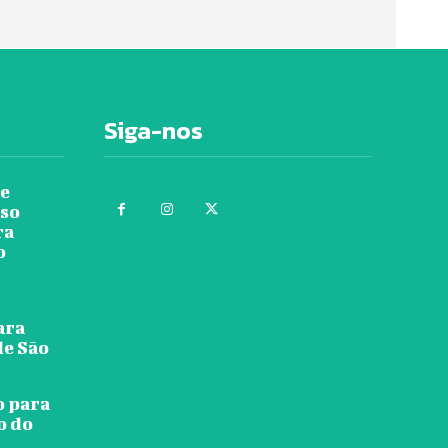
Siga-nos
re
rso
ra
o
ara
de São
o para
o do