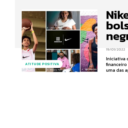
Nik
bol
neg
19/01/2022
Iniciativa
financeiro
ATITUDE POSITIVA
uma das ap