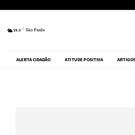
No menu items!
21.1
C
São Paulo
ALERTA CIDADÃO
ATITUDE POSITIVA
ARTIGO