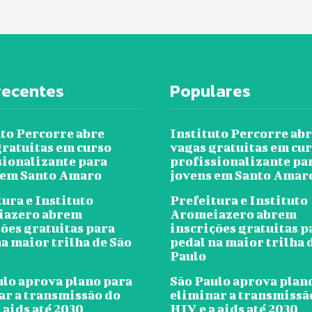
recentes
Populares
uto Percorre abre
Instituto Percorre ab
gratuitas em curso
vagas gratuitas em cu
sionalizante para
profissionalizante pa
 em Santo Amaro
jovens em Santo Amar
ura e Instituto
Prefeitura e Instituto
iazero abrem
Aromeiazero abrem
ções gratuitas para
inscrições gratuitas p
a maior trilha de São
pedal na maior trilha 
Paulo
ulo aprova plano para
São Paulo aprova plan
ar a transmissão do
eliminar a transmissã
 aids até 2030
HIV e a aids até 2030