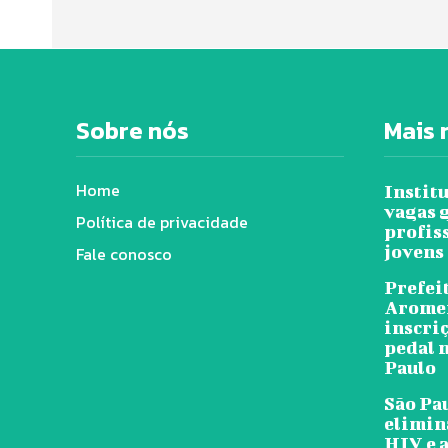
Sobre nós
Mais 
Home
Instit
vagas 
Política de privacidade
profis
jovens
Fale conosco
Prefeit
Arome
inscri
pedal n
Paulo
São Pa
elimin
HIV e a