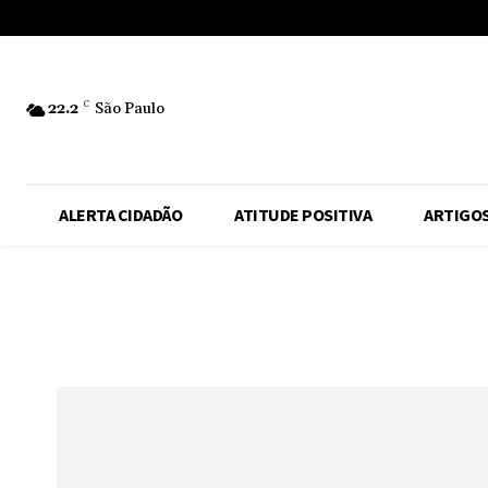
No menu items!
22.2
C
São Paulo
ALERTA CIDADÃO
ATITUDE POSITIVA
ARTIGO