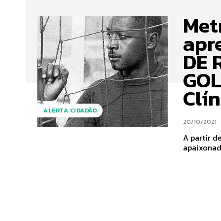
Met
apr
DE 
GOL
Clín
ALERTA CIDADÃO
20/10/2021
A partir d
apaixonado