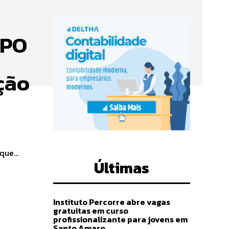
MPO
ção
s
ue...
Últimas
Instituto Percorre abre vagas
gratuitas em curso
profissionalizante para jovens em
Santo Amaro