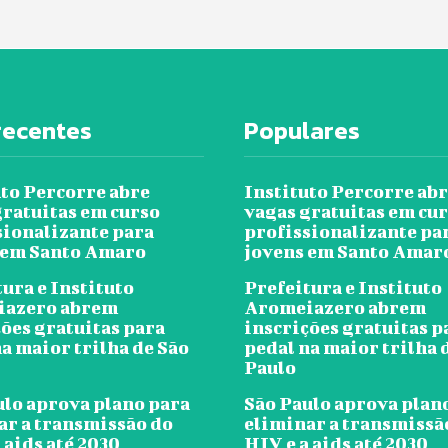
recentes
Populares
uto Percorre abre
Instituto Percorre ab
gratuitas em curso
vagas gratuitas em cu
sionalizante para
profissionalizante pa
 em Santo Amaro
jovens em Santo Amar
ura e Instituto
Prefeitura e Instituto
iazero abrem
Aromeiazero abrem
ções gratuitas para
inscrições gratuitas p
a maior trilha de São
pedal na maior trilha 
Paulo
ulo aprova plano para
São Paulo aprova plan
ar a transmissão do
eliminar a transmissã
 aids até 2030
HIV e a aids até 2030