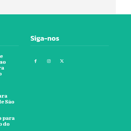
Siga-nos
re
rso
ra
o
ara
de São
o para
o do