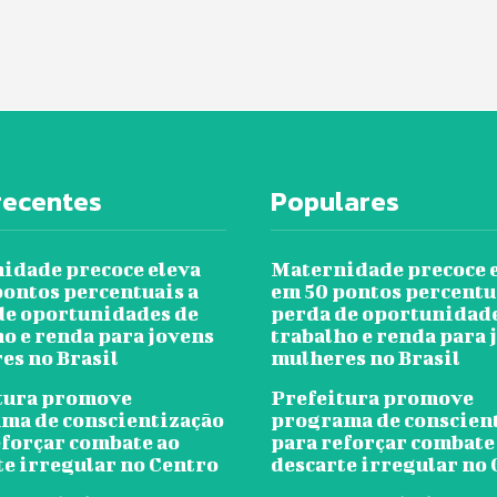
recentes
Populares
idade precoce eleva
Maternidade precoce 
pontos percentuais a
em 50 pontos percentu
de oportunidades de
perda de oportunidad
ho e renda para jovens
trabalho e renda para 
es no Brasil
mulheres no Brasil
tura promove
Prefeitura promove
ma de conscientização
programa de conscien
eforçar combate ao
para reforçar combate
te irregular no Centro
descarte irregular no