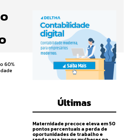
ão
o
ão 60%
Últimas
Maternidade precoce eleva em 50
pontos percentuais a perda de
oportunidades de trabalho e
renda para jovens mulheres no