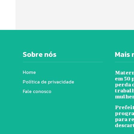
Sobre nós
Mais 
Home
Matern
em 50 
Política de privacidade
perda 
trabal
Fale conosco
mulher
Prefei
progra
para r
descar