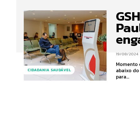
GSH
Pau
eng
19/08/2024
Momento é
abaixo do nível ideal Agosto chego
CIDADANIA SAUDÁVEL
para...