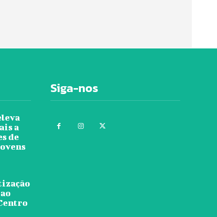
Siga-nos
eleva
ais a
es de
jovens
tização
 ao
 Centro